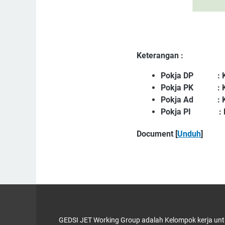
Keterangan :
Pokja DP
: 
Pokja PK
:
Pokja Ad
:
Pokja PI
:
Document [
Unduh
]
GEDSI JET Working Group adalah Kelompok kerja untu